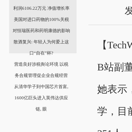
发
利润6106.22万元 净值增长率
美国对进口药物的100%关税
对恒瑞医药和药明康德的影响
【Tec
散酒复兴: 年轻人为何爱上这
口“自在”杯?
B站副
营造良好涉税舆论环境 以税
务合规管理促企业合规经营
她表示
从清华学子到中国芯片首富,
1600亿巨头进入英伟达供应
学，目
链, 眼